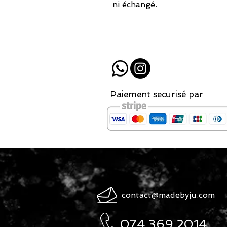
ni échangé.
Paiement securisé par
contact@madebyju.com
074.369.2014